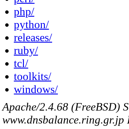
php/
python/
releases/
ruby/
tcl/
toolkits/
windows/
Apache/2.4.68 (FreeBSD) S
www.dnsbalance.ring.gr.jp 