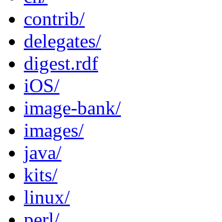
contrib/
delegates/
digest.rdf
iOS/
image-bank/
images/
java/
kits/
linux/
perl/