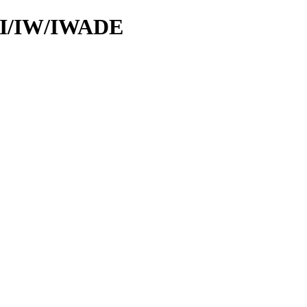
d/I/IW/IWADE