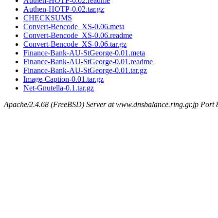
Authen-HOTP-0.02.readme
Authen-HOTP-0.02.tar.gz
CHECKSUMS
Convert-Bencode_XS-0.06.meta
Convert-Bencode_XS-0.06.readme
Convert-Bencode_XS-0.06.tar.gz
Finance-Bank-AU-StGeorge-0.01.meta
Finance-Bank-AU-StGeorge-0.01.readme
Finance-Bank-AU-StGeorge-0.01.tar.gz
Image-Caption-0.01.tar.gz
Net-Gnutella-0.1.tar.gz
Apache/2.4.68 (FreeBSD) Server at www.dnsbalance.ring.gr.jp Port 